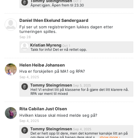
Tommy Steingrimsen
Oct 2
Åpnet igjen. Åpen frem til 23.30
Daniel Ihlen Ekelund Søndergaard
Fyi ser ut som registreringen lukkes dagen etter
turneringen spilles.
Sep 28
Kristian Myreng
Oct 1
Takk for info! Det er nå rettet opp.
Helen Heibø Johansen
Hva er forskjellen på MA1 og RPA?
Sep 4, 2025
Tommy Steingrimsen
Sep 5, 2025
Hei! Vi endret litt på klassene for å gjøre det litt klarere nå.
RPA var ment til mixed
Rita Cabilan Just Olsen
Hvilken klasse skal mixed melde seg på?
Sep 4, 2025
Tommy Steingrimsen
Sep 4, 2025
Det er helt opp til dere, men det kommer kanskje litt an på
om dere vil trene på banen dere skal s ...
show more ›