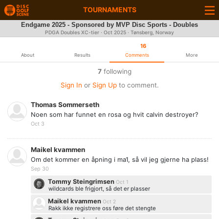
TOURNAMENTS
Endgame 2025 - Sponsored by MVP Disc Sports - Doubles
PDGA Doubles XC-tier ·
Oct 2025
· Tønsberg, Norway
16
About
Results
Comments
More
7
following
Sign In
or
Sign Up
to comment.
Thomas Sommerseth
Noen som har funnet en rosa og hvit calvin destroyer?
Oct 3
Maikel kvammen
Om det kommer en åpning i ma1, så vil jeg gjerne ha plass!
Sep 30
Tommy Steingrimsen
Oct 1
wildcards ble frigjort, så det er plasser
Maikel kvammen
Oct 2
Rakk ikke registrere oss føre det stengte