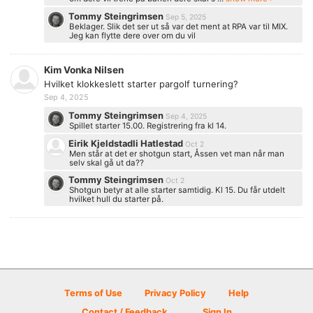
Tommy Steingrimsen
Sep 5, 2025
Beklager. Slik det ser ut så var det ment at RPA var til MIX.
Jeg kan flytte dere over om du vil
Kim Vonka Nilsen
Hvilket klokkeslett starter pargolf turnering?
Sep 4, 2025
Tommy Steingrimsen
Sep 4, 2025
Spillet starter 15.00. Registrering fra kl 14.
Eirik Kjeldstadli Hatlestad
Oct 2
Men står at det er shotgun start, Åssen vet man når man
selv skal gå ut da??
Tommy Steingrimsen
Oct 2
Shotgun betyr at alle starter samtidig. Kl 15. Du får utdelt
hvilket hull du starter på.
Terms of Use
Privacy Policy
Help
Contact / Feedback
Sign In