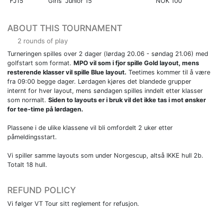
FJ15
Girls' Junior 15
NOK 100
ABOUT THIS TOURNAMENT
2 rounds of play
Turneringen spilles over 2 dager (lørdag 20.06 - søndag 21.06) med
golfstart som format.
MPO vil som i fjor spille Gold layout, mens
resterende klasser vil spille Blue layout.
Teetimes kommer til å være
fra 09:00 begge dager. Lørdagen kjøres det blandede grupper
internt for hver layout, mens søndagen spilles inndelt etter klasser
som normalt.
Siden to layouts er i bruk vil det ikke tas i mot ønsker
for tee-time på lørdagen.
Plassene i de ulike klassene vil bli omfordelt 2 uker etter
påmeldingsstart.
Vi spiller samme layouts som under Norgescup, altså IKKE hull 2b.
Totalt 18 hull.
REFUND POLICY
Vi følger VT Tour sitt reglement for refusjon.