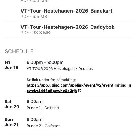
PDF · 0.3 MB
VT-Tour-Hestehagen-2026_Banekart
PDF · 5.5 MB
VT-Tour-Hestehagen-2026_Caddybok
PDF · 93.3 MB
SCHEDULE
Fri
6:00pm - 9:00pm
Jun 19
VT TOUR 2026 Hestehagen - Doubles
Se link under for påmelding:
https://app.udisc.com/applink/event/v2/event_listing_js
cwzlw4446o5pzwhz6o3rjh
Sat
9:00am
Jun 20
Runde 1 - Golfstart
Sun
9:00am
Jun 21
Runde 2 - Golfstart