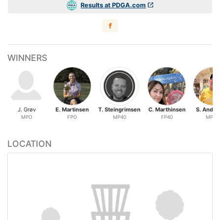
Results at PDGA.com
WINNERS
J. Grøv
E. Martinsen
T. Steingrimsen
C. Marthinsen
S. Ander
MPO
FPO
MP40
FP40
MP50
LOCATION