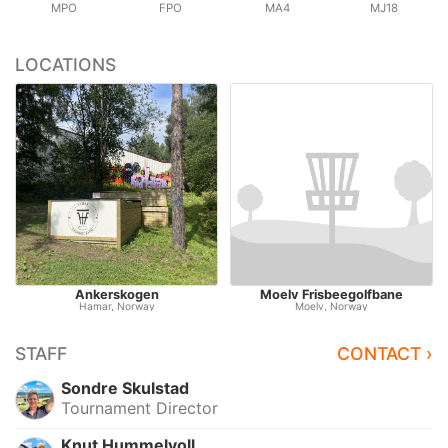
MPO
FPO
MA4
MJ18
LOCATIONS
Ankerskogen
Moelv Frisbeegolfbane
Hamar, Norway
Moelv, Norway
STAFF
CONTACT ›
Sondre Skulstad
Tournament Director
Knut Hummelvoll