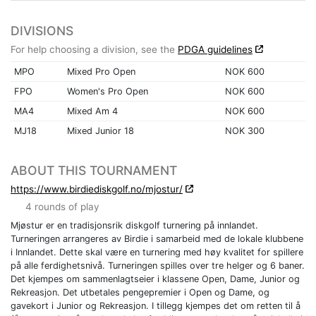
DIVISIONS
For help choosing a division, see the
PDGA guidelines
MPO
Mixed Pro Open
NOK 600
FPO
Women's Pro Open
NOK 600
MA4
Mixed Am 4
NOK 600
MJ18
Mixed Junior 18
NOK 300
ABOUT THIS TOURNAMENT
https://www.birdiediskgolf.no/mjostur/
4 rounds of play
Mjøstur er en tradisjonsrik diskgolf turnering på innlandet.
Turneringen arrangeres av Birdie i samarbeid med de lokale klubbene
i Innlandet. Dette skal være en turnering med høy kvalitet for spillere
på alle ferdighetsnivå. Turneringen spilles over tre helger og 6 baner.
Det kjempes om sammenlagtseier i klassene Open, Dame, Junior og
Rekreasjon. Det utbetales pengepremier i Open og Dame, og
gavekort i Junior og Rekreasjon. I tillegg kjempes det om retten til å