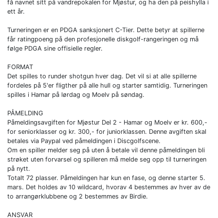
få navnet sitt på vandrepokalen for Mjøstur, og ha den på peishylla i
ett år.
Turneringen er en PDGA sanksjonert C-Tier. Dette betyr at spillerne
får ratingpoeng på den profesjonelle diskgolf-rangeringen og må
følge PDGA sine offisielle regler.
FORMAT
Det spilles to runder shotgun hver dag. Det vil si at alle spillerne
fordeles på 5'er fligther på alle hull og starter samtidig. Turneringen
spilles i Hamar på lørdag og Moelv på søndag.
PÅMELDING
Påmeldingsavgiften for Mjøstur Del 2 - Hamar og Moelv er kr. 600,-
for seniorklasser og kr. 300,- for juniorklassen. Denne avgiften skal
betales via Paypal ved påmeldingen i Discgolfscene.
Om en spiller melder seg på uten å betale vil denne påmeldingen bli
strøket uten forvarsel og spilleren må melde seg opp til turneringen
på nytt.
Totalt 72 plasser. Påmeldingen har kun en fase, og denne starter 5.
mars. Det holdes av 10 wildcard, hvorav 4 bestemmes av hver av de
to arrangørklubbene og 2 bestemmes av Birdie.
ANSVAR