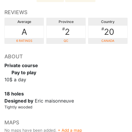
REVIEWS
Average
Province
Country
#
#
A
2
20
6 RATINGS
QC
CANADA
ABOUT
Private course
Pay to play
10$ a day
18 holes
Designed by
Eric maisonneuve
Tightly wooded
MAPS
No maps have been added.
+ Add a map