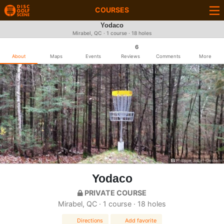
COURSES
Yodaco
Mirabel, QC · 1 course · 18 holes
6
About
Maps
Events
Reviews
Comments
More
Philippe Jaillet-Gosselin
Yodaco
PRIVATE COURSE
Mirabel, QC · 1 course · 18 holes
Directions
Add favorite