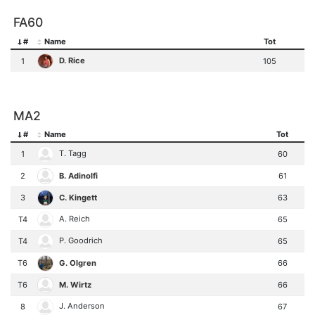
FA60
#
Name
Tot
D. Rice
1
105
MA2
#
Name
Tot
T. Tagg
1
60
B. Adinolfi
2
61
C. Kingett
3
63
A. Reich
T4
65
P. Goodrich
T4
65
G. Olgren
T6
66
M. Wirtz
T6
66
J. Anderson
8
67