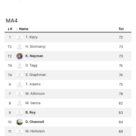
MA4
#
Name
Tot
T. Kipry
1
72
H. Slomianyj
T2
73
K. Nayman
T2
73
D. Tagg
T4
74
S. Graphman
T4
74
T. Adams
6
75
M. Atkinson
7
78
M. Garcia
8
82
B. Roy
9
83
D. Channell
10
84
M. Hollstein
11
89