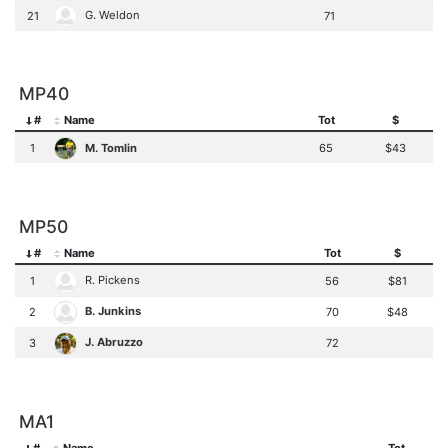
G. Weldon
21
71
MP40
#
Name
Tot
$
M. Tomlin
1
65
$43
MP50
#
Name
Tot
$
R. Pickens
1
56
$81
B. Junkins
2
70
$48
J. Abruzzo
3
72
MA1
#
Name
Tot