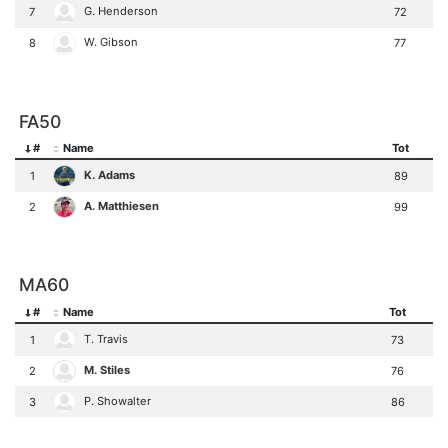
G. Henderson
7
72
W. Gibson
8
77
FA50
#
Name
Tot
K. Adams
1
89
A. Matthiesen
2
99
MA60
#
Name
Tot
T. Travis
1
73
M. Stiles
2
76
P. Showalter
3
86