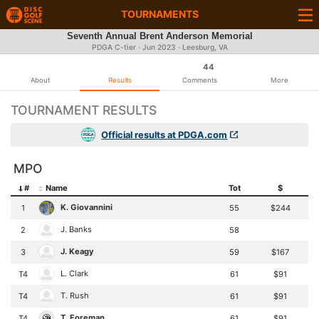
TOURNAMENTS
Seventh Annual Brent Anderson Memorial
PDGA C-tier ·
Jun 2023
· Leesburg, VA
44
About
Results
Comments
More
TOURNAMENT RESULTS
Official results at PDGA.com
MPO
#
Name
Tot
$
K. Giovannini
1
55
$244
J. Banks
2
58
J. Keagy
3
59
$167
L. Clark
T4
61
$91
T. Rush
T4
61
$91
T. Foreman
T4
61
$91