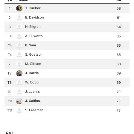
T. Tucker
1
58
B. Davidson
2
61
N. Ellgren
3
64
A. Dilworth
T4
65
B. Yam
T4
65
S. Goetsch
T4
65
M. Gibson
7
68
J. Harris
T8
69
W. Cobb
T8
69
J. Luehrs
10
70
J. Collins
T11
73
S. Freeman
T11
73
FA1