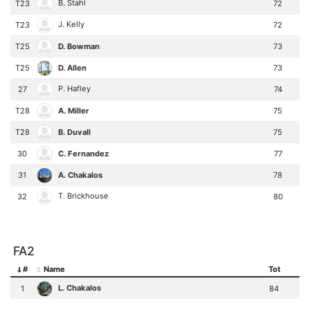
B. Stahl
T23
72
J. Kelly
T23
72
D. Bowman
T25
73
D. Allen
T25
73
P. Hafley
27
74
A. Miller
T28
75
B. Duvall
T28
75
C. Fernandez
30
77
A. Chakalos
31
78
T. Brickhouse
32
80
FA2
#
Name
Tot
L. Chakalos
1
84