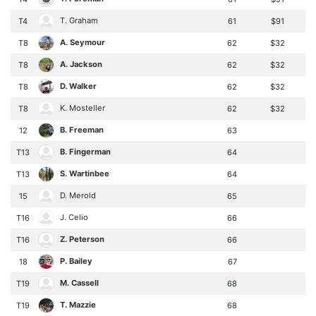
T. Graham
T4
61
$91
A. Seymour
T8
62
$32
A. Jackson
T8
62
$32
D. Walker
T8
62
$32
K. Mosteller
T8
62
$32
B. Freeman
12
63
B. Fingerman
T13
64
S. Wartinbee
T13
64
D. Merold
15
65
J. Celio
T16
66
Z. Peterson
T16
66
P. Bailey
18
67
M. Cassell
T19
68
T. Mazzie
T19
68