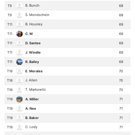
B. Bunch
T9
68
S. Mondschein
T9
68
B. Housley
T11
69
C. M
T11
69
D. Santee
T11
69
J. Windle
T11
69
R. Bailey
T11
69
E. Morales
T16
70
J. Allen
T16
70
T. Markowitz
T16
70
A. Miller
T19
71
A. Nee
T19
71
B. Baker
T19
71
C. Lody
T19
71