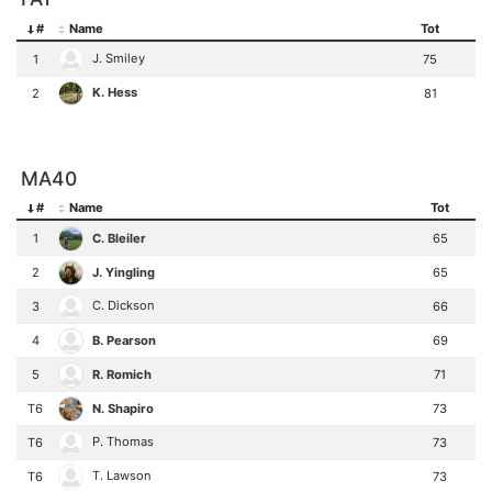
#
Name
Tot
J. Smiley
1
75
K. Hess
2
81
MA40
#
Name
Tot
C. Bleiler
1
65
J. Yingling
2
65
C. Dickson
3
66
B. Pearson
4
69
R. Romich
5
71
N. Shapiro
T6
73
P. Thomas
T6
73
T. Lawson
T6
73