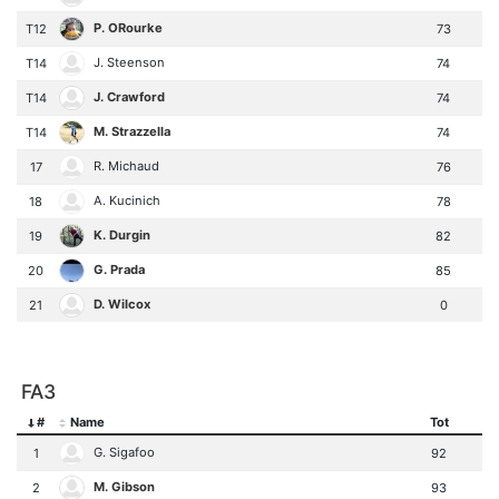
P. ORourke
T12
73
J. Steenson
T14
74
J. Crawford
T14
74
M. Strazzella
T14
74
R. Michaud
17
76
A. Kucinich
18
78
K. Durgin
19
82
G. Prada
20
85
D. Wilcox
21
0
FA3
#
Name
Tot
G. Sigafoo
1
92
M. Gibson
2
93