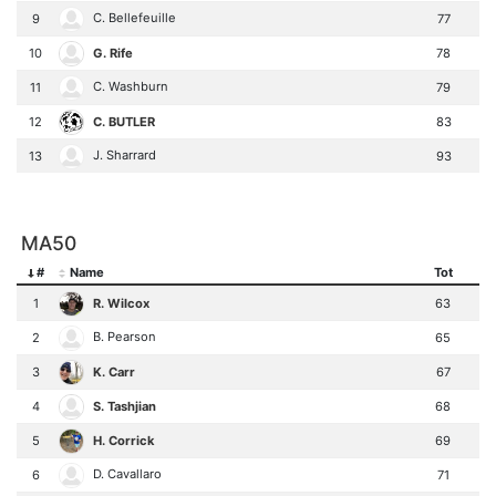
C. Bellefeuille
9
77
G. Rife
10
78
C. Washburn
11
79
C. BUTLER
12
83
J. Sharrard
13
93
MA50
#
Name
Tot
R. Wilcox
1
63
B. Pearson
2
65
K. Carr
3
67
S. Tashjian
4
68
H. Corrick
5
69
D. Cavallaro
6
71