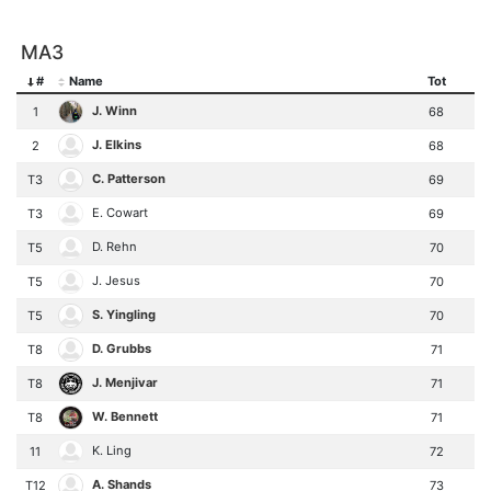
MA3
#
Name
Tot
J. Winn
1
68
J. Elkins
2
68
C. Patterson
T3
69
E. Cowart
T3
69
D. Rehn
T5
70
J. Jesus
T5
70
S. Yingling
T5
70
D. Grubbs
T8
71
J. Menjivar
T8
71
W. Bennett
T8
71
K. Ling
11
72
A. Shands
T12
73