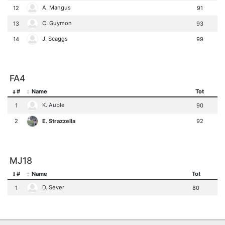
A. Mangus
12
91
C. Guymon
13
93
J. Scaggs
14
99
FA4
#
Name
Tot
K. Auble
1
90
E. Strazzella
2
92
MJ18
#
Name
Tot
D. Sever
1
80