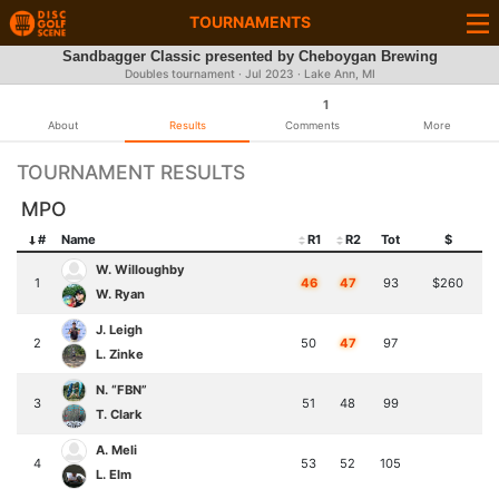
TOURNAMENTS
Sandbagger Classic presented by Cheboygan Brewing
Doubles tournament ·
Jul 2023
· Lake Ann, MI
1
About
Results
Comments
More
TOURNAMENT RESULTS
MPO
#
Name
R1
R2
Tot
$
W. Willoughby
1
46
47
93
$260
W. Ryan
J. Leigh
2
50
47
97
L. Zinke
N. “FBN”
3
51
48
99
T. Clark
A. Meli
4
53
52
105
L. Elm