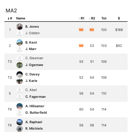
MA2
#
Name
R1
R2
Tot
$
B. Jones
1
50
50
100
$188
J. Odden
B. Kent
2
50
53
103
$92
J. Marr
C. Sleeman
T3
55
51
106
J. Ogemaw
C. Davey
T3
52
54
106
J. Karle
C. Abel
5
56
54
110
C. Fagerman
A. Hillsamer
T6
60
54
114
G. Butterfield
A. Raphael
T6
56
58
114
R. Michiels