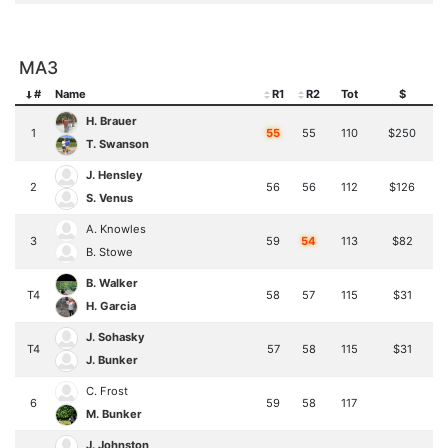
MA3
#
Name
R1
R2
Tot
$
H. Brauer
1
55
55
110
$250
T. Swanson
J. Hensley
2
56
56
112
$126
S. Venus
A. Knowles
3
59
54
113
$82
B. Stowe
B. Walker
T4
58
57
115
$31
H. Garcia
J. Sohasky
T4
57
58
115
$31
J. Bunker
C. Frost
6
59
58
117
M. Bunker
J. Johnston