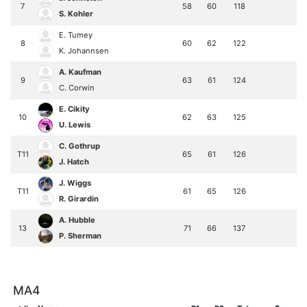
7
58
60
118
S. Kohler
E. Tumey
8
60
62
122
K. Johannsen
A. Kaufman
9
63
61
124
C. Corwin
E. Cikity
10
62
63
125
U. Lewis
C. Gothrup
T11
65
61
126
J. Hatch
J. Wiggs
T11
61
65
126
R. Girardin
A. Hubble
13
71
66
137
P. Sherman
MA4