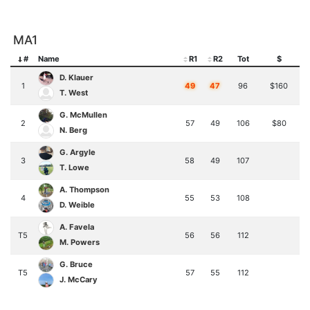
MA1
#
Name
R1
R2
Tot
$
D. Klauer
1
49
47
96
$160
T. West
G. McMullen
2
57
49
106
$80
N. Berg
G. Argyle
3
58
49
107
T. Lowe
A. Thompson
4
55
53
108
D. Weible
A. Favela
T5
56
56
112
M. Powers
G. Bruce
T5
57
55
112
J. McCary