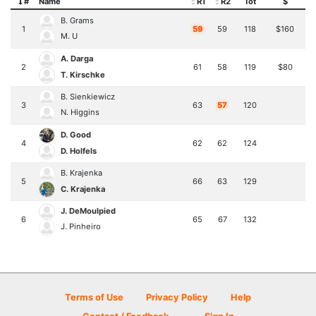
#
Name
R1
R2
Tot
$
B. Grams
1
59
59
118
$160
M. U
A. Darga
2
61
58
119
$80
T. Kirschke
B. Sienkiewicz
3
63
57
120
N. Higgins
D. Good
4
62
62
124
D. Holfels
B. Krajenka
5
66
63
129
C. Krajenka
J. DeMoulpied
6
65
67
132
J. Pinheiro
Terms of Use
Privacy Policy
Help