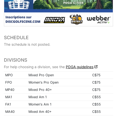
SCHEDULE
The schedule is not posted.
DIVISIONS
For help choosing a division, see the
PDGA guidelines
MPO
Mixed Pro Open
C$75
FPO
Women's Pro Open
C$75
MP40
Mixed Pro 40+
C$75
MA1
Mixed Am 1
C$55
FA1
Women's Am 1
C$55
MA40
Mixed Am 40+
C$55